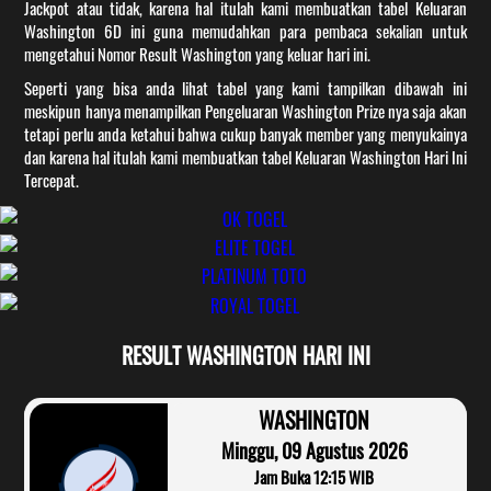
Jackpot atau tidak, karena hal itulah kami membuatkan tabel Keluaran
Washington 6D ini guna memudahkan para pembaca sekalian untuk
mengetahui Nomor Result Washington yang keluar hari ini.
Seperti yang bisa anda lihat tabel yang kami tampilkan dibawah ini
meskipun hanya menampilkan Pengeluaran Washington Prize nya saja akan
tetapi perlu anda ketahui bahwa cukup banyak member yang menyukainya
dan karena hal itulah kami membuatkan tabel Keluaran Washington Hari Ini
Tercepat.
RESULT WASHINGTON HARI INI
WASHINGTON
Minggu, 09 Agustus 2026
Jam Buka 12:15 WIB