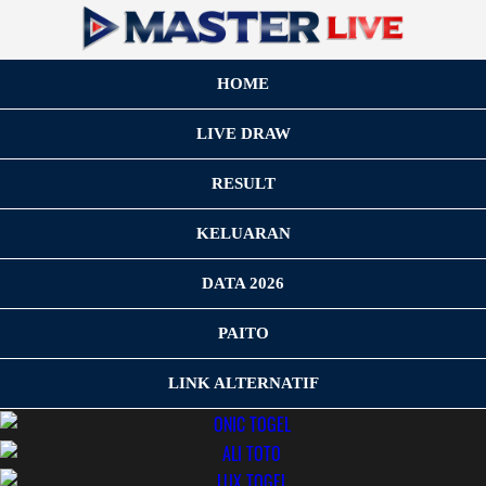
HOME
LIVE DRAW
RESULT
KELUARAN
DATA 2026
PAITO
LINK ALTERNATIF