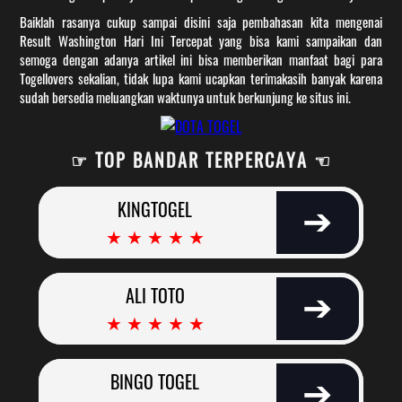
Baiklah rasanya cukup sampai disini saja pembahasan kita mengenai
Result Washington Hari Ini Tercepat yang bisa kami sampaikan dan
semoga dengan adanya artikel ini bisa memberikan manfaat bagi para
Togellovers sekalian, tidak lupa kami ucapkan terimakasih banyak karena
sudah bersedia meluangkan waktunya untuk berkunjung ke situs ini.
☞ TOP BANDAR TERPERCAYA ☜
➔
KINGTOGEL
★ ★ ★ ★ ★
➔
ALI TOTO
★ ★ ★ ★ ★
➔
BINGO TOGEL