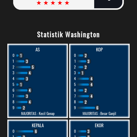
★ ★ ★ ★ ★
Statistik Washington
AS
KOP
0
0
1
2
1
1
3
3
2
2
5
2
3
3
4
1
4
4
3
4
5
5
1
4
6
6
4
2
7
7
3
4
8
8
4
2
9
9
2
6
MAJORITAS : Kecil Genap
MAJORITAS : Besar Ganjil
KEPALA
EKOR
0
0
6
3
1
1