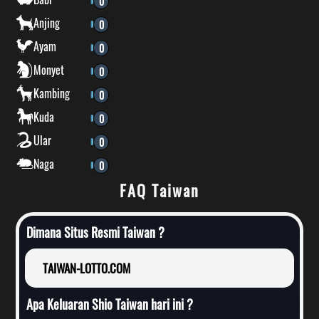
0
Anjing
0
Ayam
0
Monyet
0
Kambing
0
Kuda
0
Ular
0
Naga
0
FAQ Taiwan
Dimana Situs Resmi Taiwan ?
TAIWAN-LOTTO.COM
Apa Keluaran Shio Taiwan hari ini ?