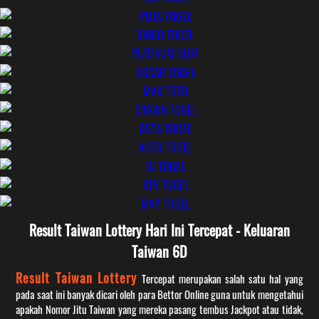
Result Taiwan Lottery Hari Ini Tercepat - Keluaran
Taiwan 6D
Result Taiwan Lottery
Tercepat merupakan salah satu hal yang
pada saat ini banyak dicari oleh para Bettor Online guna untuk mengetahui
apakah Nomor Jitu Taiwan yang mereka pasang tembus Jackpot atau tidak,