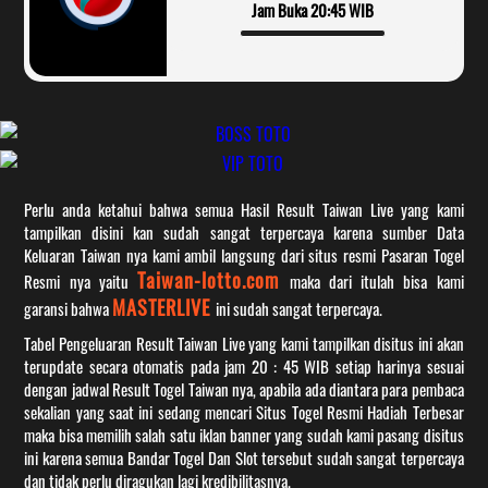
Jam Buka 20:45 WIB
Perlu anda ketahui bahwa semua Hasil Result Taiwan Live yang kami
tampilkan disini kan sudah sangat terpercaya karena sumber Data
Keluaran Taiwan nya kami ambil langsung dari situs resmi Pasaran Togel
Taiwan-lotto.com
Resmi nya yaitu
maka dari itulah bisa kami
MASTERLIVE
garansi bahwa
ini sudah sangat terpercaya.
Tabel Pengeluaran Result Taiwan Live yang kami tampilkan disitus ini akan
terupdate secara otomatis pada jam 20 : 45 WIB setiap harinya sesuai
dengan jadwal Result Togel Taiwan nya, apabila ada diantara para pembaca
sekalian yang saat ini sedang mencari Situs Togel Resmi Hadiah Terbesar
maka bisa memilih salah satu iklan banner yang sudah kami pasang disitus
ini karena semua Bandar Togel Dan Slot tersebut sudah sangat terpercaya
dan tidak perlu diragukan lagi kredibilitasnya.