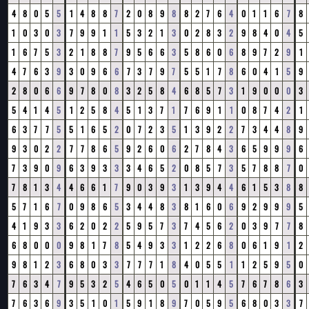
4
8
0
5
5
1
4
8
8
7
2
0
8
9
8
8
2
7
6
4
0
1
1
6
7
8
1
0
3
0
3
7
9
9
1
1
5
3
2
1
3
0
2
8
3
2
9
8
4
0
4
5
1
6
7
5
3
2
1
8
8
7
9
5
6
6
3
5
8
6
0
6
8
9
7
2
9
1
4
7
6
3
9
3
0
9
6
6
7
3
7
9
7
5
5
1
7
8
6
0
4
1
5
9
2
8
0
6
6
9
7
8
0
8
3
2
5
8
4
6
8
5
7
3
1
9
0
0
0
3
5
4
1
4
5
1
2
5
8
4
5
1
3
7
1
7
6
9
1
1
0
8
7
4
2
1
6
3
7
7
5
5
1
6
5
2
0
7
2
3
5
1
3
9
2
2
7
3
4
4
8
9
9
3
0
2
2
7
7
8
6
5
9
2
6
0
6
2
7
8
4
3
6
5
9
9
9
6
7
3
9
0
9
6
3
9
3
3
3
4
6
5
2
0
8
5
7
3
5
7
8
8
7
0
7
8
1
3
4
4
6
6
1
7
9
0
3
9
3
1
3
9
4
4
6
1
5
3
8
8
5
7
1
6
7
0
9
8
6
5
3
4
4
8
3
8
1
6
0
6
9
2
9
9
9
5
4
1
9
3
3
6
2
0
2
2
5
9
5
7
3
7
4
5
6
2
0
3
9
7
7
8
6
8
0
0
0
9
8
1
7
8
5
4
9
3
3
1
2
2
6
8
0
6
1
9
1
2
9
8
1
2
3
6
8
0
3
3
7
7
7
1
8
4
0
5
5
1
1
2
5
9
5
0
7
6
3
4
7
9
5
3
2
5
4
6
5
0
5
0
1
1
4
5
7
6
7
8
6
3
7
6
3
6
9
3
5
1
0
1
5
9
1
8
9
7
0
5
9
5
6
8
0
3
3
7