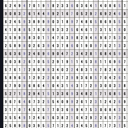
6
2
4
9
4
7
0
1
9
1
8
2
3
3
6
0
3
6
4
1
4
0
8
6
5
1
9
0
8
3
2
6
1
4
4
8
9
2
1
6
7
0
5
2
9
2
6
9
2
4
6
9
6
2
4
5
9
3
8
9
9
9
0
3
1
8
9
7
4
8
6
5
8
6
9
5
5
5
4
1
0
8
8
5
7
6
0
6
9
3
3
2
5
6
4
6
1
7
3
1
5
1
6
0
3
5
9
9
9
8
3
0
1
1
4
7
6
3
9
8
2
9
4
4
9
6
7
5
3
0
2
5
8
9
8
0
2
6
3
9
4
3
7
8
6
0
1
9
0
9
7
6
2
1
3
3
5
6
3
6
9
2
4
6
9
6
9
0
4
7
2
3
4
2
8
1
6
8
4
5
9
6
9
0
3
8
2
6
7
0
5
5
2
9
1
9
1
1
4
5
3
8
1
1
6
9
6
7
5
7
6
1
7
2
9
0
9
9
3
4
0
2
2
4
8
3
1
4
7
8
2
4
6
4
5
8
9
6
6
1
2
9
2
2
6
0
7
2
9
9
3
6
8
5
7
0
4
2
6
1
6
7
9
0
9
6
8
6
4
1
0
4
3
1
4
3
1
7
2
9
3
0
0
3
3
8
5
2
7
1
8
2
9
4
1
5
1
3
3
6
9
3
4
8
2
1
7
1
6
8
5
6
9
6
7
6
4
6
7
3
2
5
5
4
0
9
9
2
6
1
2
3
1
2
4
2
6
9
3
1
7
0
7
4
5
2
5
7
7
0
3
6
9
9
4
7
5
3
0
6
8
4
3
5
3
5
5
4
9
1
2
4
6
1
6
3
8
2
1
0
4
2
9
2
2
6
5
7
3
5
2
5
8
9
8
0
3
9
5
5
7
1
2
2
4
3
4
5
3
8
1
7
7
3
1
5