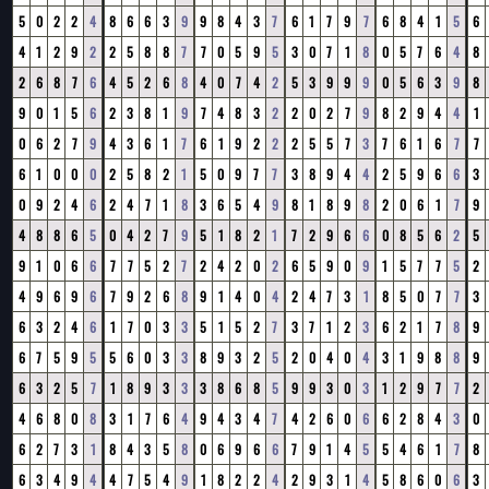
5
0
2
2
4
8
6
6
3
9
9
8
4
3
7
6
1
7
9
7
6
8
4
1
5
6
4
1
2
9
2
2
5
8
8
7
7
0
5
9
5
3
0
7
1
8
0
5
7
6
4
8
2
6
8
7
6
4
5
2
6
8
4
0
7
4
2
5
3
9
9
9
0
5
6
3
9
8
9
0
1
5
6
2
3
8
1
9
7
4
8
3
2
2
0
2
7
9
8
2
9
4
4
1
0
6
2
7
9
4
3
6
1
7
6
1
9
2
2
2
5
5
7
3
7
6
1
6
7
7
6
1
0
0
0
2
5
8
2
1
5
0
9
7
7
3
8
9
4
4
2
5
9
6
6
3
0
9
2
4
6
2
4
7
1
8
3
6
5
4
9
8
1
8
9
8
2
0
6
1
7
9
4
8
8
6
5
0
4
2
7
9
5
1
8
2
1
7
2
9
6
6
0
8
5
6
2
5
9
1
0
6
6
7
7
5
2
7
2
4
2
0
2
6
5
9
0
9
1
5
7
7
5
2
4
9
6
9
6
7
9
2
6
8
9
1
4
0
4
2
4
7
3
1
8
5
0
7
7
3
6
3
2
4
6
1
7
0
3
3
5
1
5
2
7
3
7
1
2
3
6
2
1
7
8
9
6
7
5
9
5
5
6
0
3
3
8
9
3
2
5
2
0
4
0
4
3
1
9
8
8
9
6
3
2
5
7
1
8
9
3
3
3
8
6
8
5
9
9
3
0
3
1
2
9
7
7
2
4
6
8
0
8
3
1
7
6
4
9
4
3
4
7
4
2
6
0
6
6
2
8
4
3
0
6
2
7
3
1
8
4
3
5
8
0
6
9
6
6
7
9
1
4
5
5
4
6
1
7
8
6
3
4
9
4
4
7
5
4
9
1
8
2
2
4
2
9
3
1
4
5
8
6
0
6
3