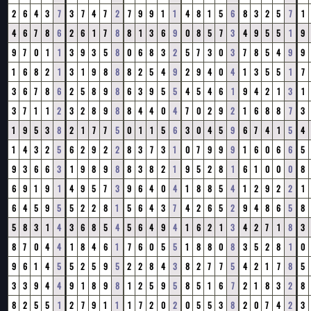
2
6
4
3
7
3
7
4
7
2
7
9
9
1
1
4
8
1
5
6
8
3
2
5
7
1
4
6
7
8
6
2
6
1
7
8
8
1
3
6
9
0
8
5
7
3
4
9
5
5
1
9
9
7
0
1
1
3
9
3
5
8
0
6
8
3
2
5
7
3
0
3
7
8
5
4
9
9
1
6
8
2
1
3
1
9
8
8
8
2
5
4
9
2
9
4
0
4
1
3
5
5
1
7
3
6
7
8
6
2
5
8
9
8
6
3
9
5
5
4
5
4
6
1
9
4
2
1
3
1
3
7
1
1
2
3
2
8
9
8
8
4
4
0
4
7
0
2
9
2
1
6
8
8
7
3
1
9
5
3
8
2
1
7
7
5
0
1
1
5
6
3
0
4
5
9
6
7
4
1
5
4
1
4
3
2
5
6
2
9
2
2
8
3
7
3
1
0
7
9
9
9
1
6
0
6
6
5
9
3
6
6
3
1
9
8
9
8
8
3
8
2
1
9
5
2
8
1
6
1
0
0
0
8
6
9
1
9
1
4
9
5
7
3
9
6
4
0
4
1
8
8
5
4
1
2
9
2
2
1
6
4
5
9
5
5
2
2
8
1
5
6
4
3
7
4
2
6
5
2
9
4
8
6
5
8
5
8
3
1
4
3
6
8
5
4
5
6
4
9
4
1
6
2
1
3
4
2
7
1
8
3
8
7
0
4
4
1
8
4
6
1
7
6
0
5
5
1
8
8
0
8
3
5
2
8
1
0
9
6
1
4
5
5
2
5
9
5
2
2
8
4
3
8
2
7
7
5
4
2
1
7
8
5
3
3
9
4
4
9
1
8
9
8
1
2
5
9
5
8
5
1
6
7
2
1
8
3
2
8
8
2
5
5
1
2
7
9
1
1
1
7
2
0
2
0
5
5
3
8
2
0
7
4
2
3