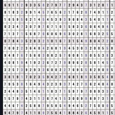
6
9
1
1
2
9
3
3
5
8
2
7
9
7
7
2
9
4
3
7
3
1
2
8
1
1
8
1
8
3
2
9
9
1
4
5
7
6
5
6
2
1
7
6
2
8
7
4
9
1
1
2
1
6
5
9
5
6
2
1
4
5
4
5
3
9
3
9
6
8
4
3
5
4
0
1
1
4
0
2
3
4
7
3
0
7
9
7
6
7
1
0
1
5
8
3
3
6
0
6
4
9
4
1
7
1
3
7
1
5
6
8
7
6
6
0
6
9
6
3
0
2
8
1
6
8
3
2
5
5
0
7
8
4
3
5
2
8
3
2
1
0
1
6
7
3
1
5
4
9
8
0
4
7
2
0
7
0
0
2
2
3
6
4
0
4
2
6
8
1
9
4
5
3
0
3
2
0
0
5
5
8
9
4
8
7
6
7
5
6
6
3
0
8
2
5
7
6
0
8
1
9
0
5
5
3
8
3
4
0
8
1
9
4
1
9
2
2
6
7
2
7
9
8
9
6
2
8
5
8
1
4
5
7
3
2
5
7
3
9
2
9
3
3
6
0
0
2
2
7
6
9
5
5
8
2
9
0
9
5
3
8
1
9
1
7
0
2
3
5
9
4
2
7
9
6
8
1
8
9
3
5
8
5
4
8
7
9
5
3
8
1
6
4
9
4
3
2
3
9
3
7
4
2
7
9
6
2
4
0
4
0
2
4
4
8
3
5
1
4
6
1
1
8
3
7
1
5
9
7
9
7
0
8
9
3
3
2
1
5
7
9
7
4
3
1
1
2
6
7
4
1
5
3
0
0
9
9
8
9
7
3
1
0
4
4
6
7
4
2
5
8
8
7
9
5
8
5
4
9
4
6
5
2
7
5
0
0
0
5
9
4
7
9
7
4
1
1
8
9
7
5
6
4
1
8
8
4
2
6
4
5
9
1
1
5