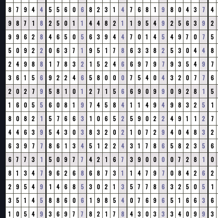
8
7
9
4
4
5
5
6
0
6
8
2
3
1
4
7
6
8
1
9
8
0
4
3
7
4
9
8
7
1
8
2
5
0
1
1
4
4
8
2
1
1
9
5
4
9
2
5
6
3
9
2
9
9
6
2
8
4
6
5
0
5
6
3
9
4
4
7
0
1
4
5
4
9
7
0
7
5
5
0
9
2
2
0
6
3
7
1
9
5
1
7
8
6
3
3
8
2
5
3
0
4
4
8
2
4
9
8
8
1
7
8
3
2
1
5
2
4
6
6
9
7
9
7
9
3
5
4
9
7
3
6
1
5
6
9
2
2
4
6
5
8
0
0
0
7
5
4
0
4
3
2
0
7
7
6
2
0
2
7
9
5
8
1
0
1
2
7
1
5
6
6
9
0
9
9
0
9
2
8
1
5
1
6
0
5
5
6
0
8
1
9
7
4
5
8
4
1
1
4
9
4
9
8
3
2
5
1
8
0
8
2
1
5
7
6
6
3
1
0
6
5
2
5
9
0
2
2
4
9
1
1
2
7
4
4
6
3
9
5
4
3
0
3
8
3
2
0
2
1
0
7
2
9
4
0
4
8
3
2
6
3
9
7
7
8
6
1
3
4
5
1
2
2
4
3
1
7
8
6
5
8
2
3
5
6
6
7
7
3
1
5
0
9
7
7
4
2
1
6
7
3
9
0
0
0
0
7
2
8
1
0
8
1
3
4
7
9
6
2
6
8
6
8
7
3
1
1
4
7
9
7
0
8
4
2
6
2
2
9
5
4
9
1
4
6
8
5
3
0
2
1
3
5
7
7
8
6
3
2
5
0
5
1
3
5
1
4
5
8
8
6
0
6
1
9
8
5
4
0
7
6
9
6
5
1
6
6
3
6
1
0
5
4
9
3
6
9
7
7
8
2
1
7
8
4
3
0
3
3
3
4
0
9
9
3