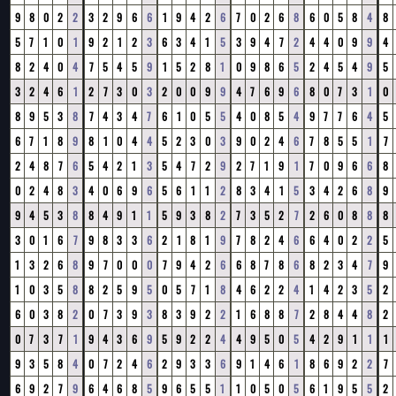
9
8
0
2
2
3
2
9
6
6
1
9
4
2
6
7
0
2
6
8
6
0
5
8
4
8
5
7
1
0
1
9
2
1
2
3
6
3
4
1
5
3
9
4
7
2
4
4
0
9
9
4
8
2
4
0
4
7
5
4
5
9
1
5
2
8
1
0
9
8
6
5
2
4
5
4
9
5
3
2
4
6
1
2
7
3
0
3
2
0
0
9
9
4
7
6
9
6
8
0
7
3
1
0
8
9
5
3
8
7
4
3
4
7
6
1
0
5
5
4
0
8
5
4
9
7
7
6
4
5
6
7
1
8
9
8
1
0
4
4
5
2
3
0
3
9
0
2
4
6
7
8
5
5
1
7
2
4
8
7
6
5
4
2
1
3
5
4
7
2
9
2
7
1
9
1
7
0
9
6
6
8
0
2
4
8
3
4
0
6
9
6
5
6
1
1
2
8
3
4
1
5
3
4
2
6
8
9
9
4
5
3
8
8
4
9
1
1
5
9
3
8
2
7
3
5
2
7
2
6
0
8
8
8
3
0
1
6
7
9
8
3
3
6
2
1
8
1
9
7
8
2
4
6
6
4
0
2
2
5
1
3
2
6
8
9
7
0
0
0
7
9
4
2
6
6
8
7
8
6
8
2
3
4
7
9
1
0
3
5
8
8
2
5
9
5
0
5
7
1
8
4
6
2
2
4
1
4
2
3
5
2
6
0
3
8
2
0
7
3
9
3
8
3
9
2
2
1
6
8
8
7
2
8
4
4
8
2
0
7
3
7
1
9
4
3
6
9
5
9
2
2
4
4
9
5
0
5
4
2
9
1
1
1
9
3
5
8
4
0
7
2
4
6
2
9
3
3
6
9
1
4
6
1
8
6
9
2
2
7
6
9
2
7
9
6
4
6
8
5
9
6
5
5
1
1
0
5
0
5
6
1
9
5
5
2