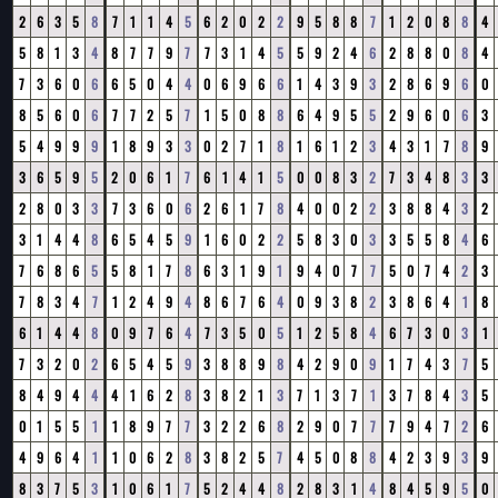
2
6
3
5
8
7
1
1
4
5
6
2
0
2
2
9
5
8
8
7
1
2
0
8
8
4
5
8
1
3
4
8
7
7
9
7
7
3
1
4
5
5
9
2
4
6
2
8
8
0
8
4
7
3
6
0
6
6
5
0
4
4
0
6
9
6
6
1
4
3
9
3
2
8
6
9
6
0
8
5
6
0
6
7
7
2
5
7
1
5
0
8
8
6
4
9
5
5
2
9
6
0
6
3
5
4
9
9
9
1
8
9
3
3
0
2
7
1
8
1
6
1
2
3
4
3
1
7
8
9
3
6
5
9
5
2
0
6
1
7
6
1
4
1
5
0
0
8
3
2
7
3
4
8
3
3
2
8
0
3
3
7
3
6
0
6
2
6
1
7
8
4
0
0
2
2
3
8
8
4
3
2
3
1
4
4
8
6
5
4
5
9
1
6
0
2
2
5
8
3
0
3
3
5
5
8
4
6
7
6
8
6
5
5
8
1
7
8
6
3
1
9
1
9
4
0
7
7
5
0
7
4
2
3
7
8
3
4
7
1
2
4
9
4
8
6
7
6
4
0
9
3
8
2
3
8
6
4
1
8
6
1
4
4
8
0
9
7
6
4
7
3
5
0
5
1
2
5
8
4
6
7
3
0
3
1
7
3
2
0
2
6
5
4
5
9
3
8
8
9
8
4
2
9
0
9
1
7
4
3
7
5
8
4
9
4
4
4
1
6
2
8
3
8
2
1
3
7
1
3
7
1
3
7
8
4
3
5
0
1
5
5
1
1
8
9
7
7
3
2
2
6
8
2
9
0
7
7
7
9
4
7
2
6
4
9
6
4
1
1
0
6
2
8
3
8
2
5
7
4
5
0
8
8
4
2
3
9
3
9
8
3
7
5
3
1
0
6
1
7
5
2
4
4
8
2
8
3
1
4
8
4
5
9
5
0