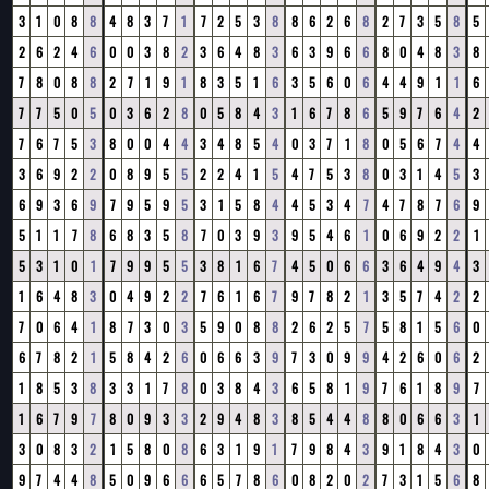
3
1
0
8
8
4
8
3
7
1
7
2
5
3
8
8
6
2
6
8
2
7
3
5
8
5
2
6
2
4
6
0
0
3
8
2
3
6
4
8
3
6
3
9
6
6
8
0
4
8
3
8
7
8
0
8
8
2
7
1
9
1
8
3
5
1
6
3
5
6
0
6
4
4
9
1
1
6
7
7
5
0
5
0
3
6
2
8
0
5
8
4
3
1
6
7
8
6
5
9
7
6
4
2
7
6
7
5
3
8
0
0
4
4
3
4
8
5
4
0
3
7
1
8
0
5
6
7
4
4
3
6
9
2
2
0
8
9
5
5
2
2
4
1
5
4
7
5
3
8
0
3
1
4
5
3
6
9
3
6
9
7
9
5
9
5
3
1
5
8
4
4
5
3
4
7
4
7
8
7
6
9
5
1
1
7
8
6
8
3
5
8
7
0
3
9
3
9
5
4
6
1
0
6
9
2
2
1
5
3
1
0
1
7
9
9
5
5
3
8
1
6
7
4
5
0
6
6
3
6
4
9
4
3
1
6
4
8
3
0
4
9
2
2
7
6
1
6
7
9
7
8
2
1
3
5
7
4
2
2
7
0
6
4
1
8
7
3
0
3
5
9
0
8
8
2
6
2
5
7
5
8
1
5
6
0
6
7
8
2
1
5
8
4
2
6
0
6
6
3
9
7
3
0
9
9
4
2
6
0
6
2
1
8
5
3
8
3
3
1
7
8
0
3
8
4
3
6
5
8
1
9
7
6
1
8
9
7
1
6
7
9
7
8
0
9
3
3
2
9
4
8
3
8
5
4
4
8
8
0
6
6
3
1
3
0
8
3
2
1
5
8
0
8
6
3
1
9
1
7
9
8
4
3
9
1
8
4
3
0
9
7
4
4
8
5
0
9
6
6
6
5
7
8
6
0
8
2
0
2
7
3
1
5
6
8