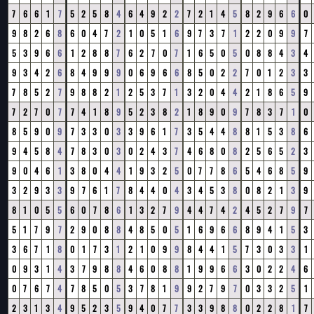
7
6
6
1
7
5
2
5
8
4
6
4
9
2
2
7
2
1
4
5
8
2
9
6
6
0
9
8
2
6
8
6
0
4
7
2
1
0
5
1
6
9
7
3
7
1
2
2
0
9
9
7
5
3
9
6
6
1
2
8
8
7
6
2
7
0
7
1
6
5
0
5
0
8
8
4
3
4
9
3
4
2
6
8
4
9
9
9
0
6
9
6
6
8
5
0
2
2
7
0
1
2
3
3
7
8
5
2
7
9
8
8
2
1
2
5
3
7
1
3
2
0
4
4
2
1
8
6
5
9
7
2
7
0
7
7
4
1
8
9
5
2
3
8
2
1
8
9
0
9
7
8
3
7
1
0
8
5
9
0
9
7
3
3
0
3
3
9
6
1
7
3
5
4
4
8
8
1
5
3
8
6
9
4
5
8
4
7
8
3
0
3
0
2
4
3
7
4
6
8
0
8
2
5
6
5
2
3
9
0
4
6
1
3
8
0
4
4
1
9
3
2
5
0
7
7
8
6
5
4
6
8
5
9
3
2
9
3
3
9
7
6
1
7
8
4
4
0
4
3
4
5
3
8
0
8
2
1
3
9
8
1
0
5
5
6
0
7
8
6
1
3
2
7
9
4
4
7
4
2
4
5
2
7
9
7
5
1
7
9
7
2
9
0
8
8
4
8
5
0
5
1
6
9
6
6
8
9
4
1
5
3
3
6
7
1
8
0
1
7
3
1
2
1
0
9
9
8
4
4
1
5
7
3
0
3
3
1
0
9
3
1
4
3
7
9
8
8
4
6
0
8
8
1
9
9
6
6
3
0
2
2
4
6
0
7
6
7
4
7
8
5
0
5
3
7
8
1
9
9
2
7
9
7
0
3
3
2
5
1
2
3
1
3
4
9
5
2
3
5
9
4
0
7
7
3
3
9
8
8
0
2
2
8
1
7