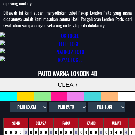
dipasang nantinya.
Dibawah ini kami sudah menyediakan tabel Rekap London Paito yang mana
didalamnya sudah kami masukan semua Hasil Pengeluaran London Pools dari
awal tahun sampai dengan sekarang ini lengkap ada didalamnya.
PAITO WARNA LONDON 4D
CLEAR
SENIN
SELASA
RABU
KAMIS
JUMAT
0
0
0
0
0
0
0
0
0
0
0
0
0
0
0
0
0
0
0
0
0
3
4
9
4
1