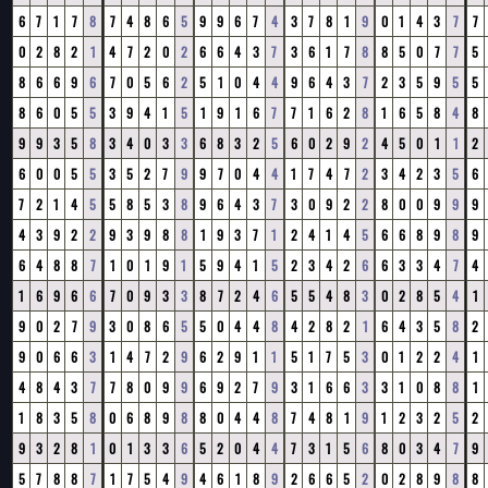
6
7
1
7
8
7
4
8
6
5
9
9
6
7
4
3
7
8
1
9
0
1
4
3
7
7
0
2
8
2
1
4
7
2
0
2
6
6
4
3
7
3
6
1
7
8
8
5
0
7
7
5
8
6
6
9
6
7
0
5
6
2
5
1
0
4
4
9
6
4
3
7
2
3
5
9
5
5
8
6
0
5
5
3
9
4
1
5
1
9
1
6
7
7
1
6
2
8
1
6
5
8
4
8
9
9
3
5
8
3
4
0
3
3
6
8
3
2
5
6
0
2
9
2
4
5
0
1
1
2
6
0
0
5
5
3
5
2
7
9
9
7
0
4
4
1
7
4
7
2
3
4
2
3
5
6
7
2
1
4
5
5
8
5
3
8
9
6
4
3
7
3
0
9
2
2
8
0
0
9
9
9
4
3
9
2
2
9
3
9
8
8
1
9
3
7
1
2
4
1
4
5
6
6
8
9
8
9
6
4
8
8
7
1
0
1
9
1
5
9
4
1
5
2
3
4
2
6
6
3
3
4
7
4
1
6
9
6
6
7
0
9
3
3
8
7
2
4
6
5
5
4
8
3
0
2
8
5
4
1
9
0
2
7
9
3
0
8
6
5
5
0
4
4
8
4
2
8
2
1
6
4
3
5
8
2
9
0
6
6
3
1
4
7
2
9
6
2
9
1
1
5
1
7
5
3
0
1
2
2
4
1
4
8
4
3
7
7
8
0
9
9
6
9
2
7
9
3
1
6
6
3
3
1
0
8
8
1
1
8
3
5
8
0
6
8
9
8
8
0
4
4
8
7
4
8
1
9
1
2
3
2
5
2
9
3
2
8
1
0
1
3
3
6
5
2
0
4
4
7
3
1
5
6
8
0
3
4
7
9
5
7
8
8
7
1
7
5
4
9
4
6
1
8
9
2
6
6
5
2
0
2
8
9
8
8