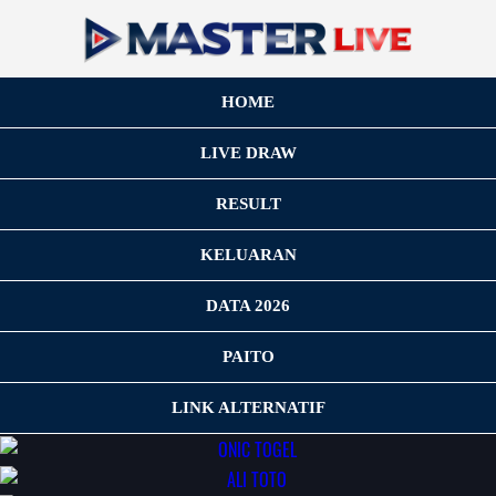
HOME
LIVE DRAW
RESULT
KELUARAN
DATA 2026
PAITO
LINK ALTERNATIF