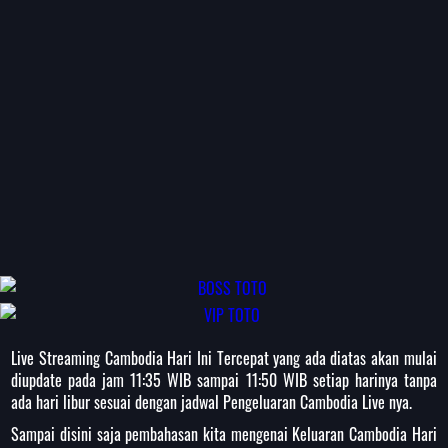
Live Streaming Cambodia Hari Ini Tercepat yang ada diatas akan mulai
diupdate pada jam 11:35 WIB sampai 11:50 WIB setiap harinya tanpa
ada hari libur sesuai dengan jadwal Pengeluaran Cambodia Live nya.
Sampai disini saja pembahasan kita mengenai Keluaran Cambodia Hari