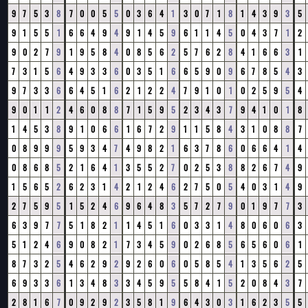
9
7
5
3
8
7
0
0
5
5
0
3
6
4
1
3
0
7
1
8
1
4
3
9
3
5
9
1
5
5
1
6
6
4
9
4
9
1
4
5
9
6
1
1
4
5
0
4
3
7
1
2
9
0
2
7
9
1
9
5
8
4
0
8
5
6
2
5
7
6
2
8
4
1
6
6
3
1
7
3
1
5
6
4
9
3
3
6
0
3
5
1
6
6
5
9
0
9
6
7
8
5
4
3
9
7
3
3
6
6
4
5
1
6
2
1
2
2
4
7
9
1
0
1
0
2
5
9
5
4
9
0
1
1
2
4
6
0
8
8
7
1
5
9
5
2
3
4
3
7
9
4
1
0
1
8
1
4
5
3
8
9
1
0
6
6
1
6
7
2
9
1
1
5
8
4
3
1
0
8
8
7
0
8
9
9
9
5
9
3
4
7
4
9
8
2
1
6
3
7
8
6
0
6
6
4
1
4
0
8
6
8
5
2
1
6
4
1
3
5
5
2
7
0
2
5
3
8
8
2
6
7
4
9
1
5
6
5
2
6
2
3
1
4
2
1
2
4
6
2
7
5
0
5
4
0
3
1
4
9
2
7
5
9
5
1
5
2
4
6
9
6
4
8
3
5
7
2
7
9
0
1
9
7
7
3
6
3
9
7
7
5
1
8
2
1
1
4
5
1
6
0
3
3
1
4
8
0
6
0
6
3
5
1
2
4
6
9
0
8
2
1
7
3
4
5
9
0
2
6
8
5
6
5
6
0
6
1
8
7
3
2
5
4
6
2
9
2
9
2
6
0
6
0
5
8
5
4
1
3
5
6
2
5
6
9
3
3
6
1
3
4
8
3
3
4
5
9
5
5
8
4
1
5
2
0
8
4
3
7
2
8
1
6
7
0
9
2
9
2
3
5
8
1
9
6
4
3
0
3
1
6
2
3
5
5