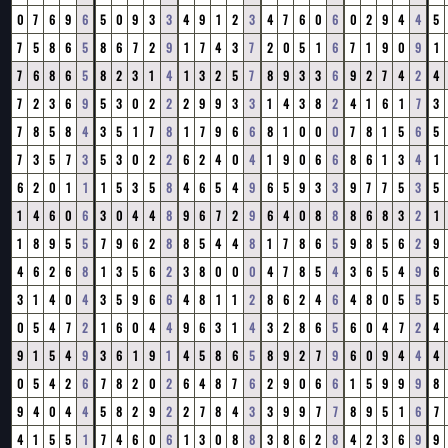
0
7
6
9
6
5
0
9
3
3
4
9
1
2
3
4
7
6
0
6
0
2
9
4
4
5
7
5
8
6
5
8
6
7
2
9
1
7
4
3
7
2
0
5
1
6
7
1
9
0
9
1
7
6
8
6
5
8
2
3
1
4
1
3
2
5
7
8
9
3
3
6
9
2
7
4
2
4
7
2
3
6
9
5
3
0
2
2
2
9
9
3
3
1
4
3
8
2
4
1
6
1
7
3
7
8
5
8
4
3
5
1
7
8
1
7
9
6
6
8
1
0
0
0
7
8
1
5
6
5
7
3
5
7
3
5
3
0
2
2
6
2
4
0
4
1
9
0
6
6
8
6
1
3
4
1
6
2
0
1
1
1
5
3
5
8
4
6
5
4
9
6
5
9
3
3
9
7
7
5
3
5
1
4
6
0
6
3
0
4
4
8
9
6
7
2
9
6
4
0
8
8
8
6
8
3
2
1
1
8
9
5
5
7
9
6
2
8
8
5
4
4
8
1
7
8
6
5
9
8
5
6
2
9
4
6
2
6
8
1
3
5
6
2
3
8
0
0
0
4
7
8
5
4
3
6
5
4
9
6
3
1
4
0
4
3
5
9
6
6
4
8
1
1
2
8
6
2
4
6
4
8
0
5
5
5
0
5
4
7
2
1
6
0
4
4
9
6
3
1
4
3
2
8
6
5
6
0
4
7
2
4
9
1
5
4
9
3
6
1
9
1
4
5
8
6
5
8
9
2
7
9
6
0
9
4
4
4
0
5
4
2
6
7
8
2
0
2
6
4
8
7
6
2
9
0
6
6
1
5
9
9
9
8
9
4
0
4
4
5
8
2
9
2
2
7
8
4
3
3
9
9
7
7
8
9
5
1
6
7
4
1
5
5
1
7
4
6
0
6
1
3
0
8
8
3
8
6
2
8
4
2
3
6
9
9