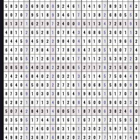
5
8
3
0
3
6
9
0
0
0
9
2
4
6
1
1
4
1
6
7
8
9
3
1
4
2
8
0
7
0
7
9
5
1
8
9
3
4
6
1
7
3
1
3
8
2
6
8
0
5
5
3
8
1
3
7
1
6
2
7
9
7
2
4
0
0
0
5
1
1
3
4
7
2
8
1
9
1
4
8
1
1
2
6
5
2
8
1
0
7
8
4
3
4
6
8
6
5
3
6
0
1
1
3
8
4
4
5
9
4
5
9
2
2
9
8
4
0
4
1
6
1
0
1
3
1
9
6
6
2
6
4
7
0
7
7
9
8
4
3
7
7
8
9
8
4
7
5
9
5
1
0
0
7
7
4
9
5
0
5
5
7
1
2
6
8
9
0
6
1
7
9
1
1
2
3
5
3
9
2
2
3
0
8
5
9
5
4
0
3
8
2
2
6
8
6
5
2
7
1
7
8
2
1
5
6
2
0
7
4
2
4
6
8
4
0
2
2
0
3
2
1
3
5
1
1
4
5
7
5
0
4
4
1
3
6
4
0
4
5
0
8
3
2
2
7
2
8
1
9
0
6
8
5
5
8
9
0
9
9
8
7
3
6
9
1
0
3
0
3
8
1
5
4
9
9
8
5
5
1
5
1
7
0
7
8
6
2
8
2
1
8
7
1
3
4
0
1
2
6
8
4
5
0
0
0
9
6
0
3
3
2
5
0
7
4
2
8
4
3
1
4
6
0
5
5
1
8
7
6
0
6
3
8
2
4
6
0
0
3
5
9
5
1
7
4
4
8
8
1
6
1
7
6
7
7
9
7
2
1
5
9
5
3
4
6
9
3
3
7
4
6
0
6
0
3
1
9
1
3
3
0
2
2
5
9
7
5
3
4
4
9
8
2
1
3
6
8
7
6
8
8
2
0
2
3
2
0
7
7
1
7
6
7
4
8