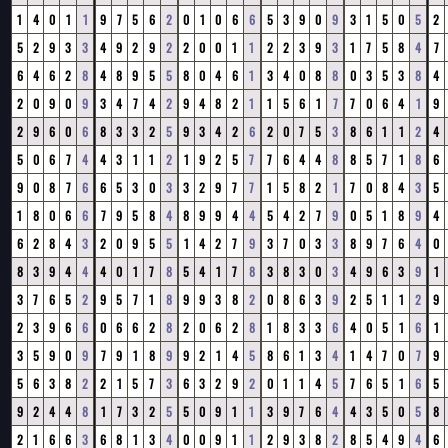
1
4
0
1
1
9
7
5
6
2
0
1
0
6
6
5
3
9
0
9
3
1
5
0
5
2
5
2
9
3
3
4
9
2
9
2
2
0
0
1
1
2
2
3
9
3
1
7
5
8
4
7
6
4
6
2
8
4
8
9
5
5
8
0
4
6
1
3
4
0
8
8
0
3
5
3
8
4
2
0
9
0
9
3
4
7
4
2
9
4
8
2
1
1
5
6
1
7
7
0
6
4
1
9
2
9
6
0
6
8
3
3
2
5
9
3
4
2
6
2
0
7
5
3
8
6
1
1
2
4
5
0
6
7
4
4
3
1
1
2
1
9
2
5
7
7
6
4
4
8
8
5
7
1
8
6
9
0
8
7
6
6
5
3
0
3
3
2
9
7
7
1
5
8
2
1
7
0
8
4
3
5
1
8
0
6
6
7
9
5
8
4
8
9
9
4
4
5
4
2
7
9
0
5
1
8
9
4
6
2
8
4
3
2
0
9
5
5
1
4
2
7
9
3
7
0
3
3
8
9
7
6
4
0
8
3
9
4
4
4
0
1
7
8
5
4
1
7
8
3
8
3
0
3
4
9
6
3
9
1
3
7
6
5
2
9
5
7
1
8
9
9
3
8
2
0
8
6
3
9
2
5
1
1
2
9
2
3
9
6
6
0
6
6
2
8
2
0
6
2
8
1
8
3
3
6
4
0
5
1
6
1
3
5
9
0
9
7
9
1
8
9
9
2
1
4
5
8
6
1
3
4
1
4
7
0
7
9
5
6
3
8
2
2
1
5
7
3
6
3
2
9
2
0
1
1
4
5
7
6
5
1
6
5
9
2
4
4
8
1
7
3
2
5
5
0
9
1
1
3
9
7
6
4
4
3
5
0
5
8
2
1
6
6
3
6
8
1
3
4
0
0
9
1
1
2
9
3
8
2
8
5
4
9
4
6