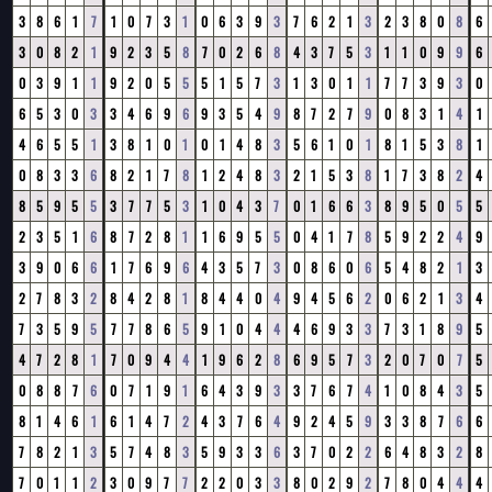
3
8
6
1
7
1
0
7
3
1
0
6
3
9
3
7
6
2
1
3
2
3
8
0
8
6
3
0
8
2
1
9
2
3
5
8
7
0
2
6
8
4
3
7
5
3
1
1
0
9
9
6
0
3
9
1
1
9
2
0
5
5
5
1
5
7
3
1
3
0
1
1
7
7
3
9
3
0
6
5
3
0
3
3
4
6
9
6
9
3
5
4
9
8
7
2
7
9
0
8
3
1
4
1
4
6
5
5
1
3
8
1
0
1
0
1
4
8
3
5
6
1
0
1
8
1
5
3
8
1
0
8
3
3
6
8
2
1
7
8
1
2
4
8
3
2
1
5
3
8
1
7
3
8
2
4
8
5
9
5
5
3
7
7
5
3
1
0
4
3
7
0
1
6
6
3
8
9
5
0
5
5
2
3
5
1
6
8
7
2
8
1
1
6
9
5
5
0
4
1
7
8
5
9
2
2
4
9
3
9
0
6
6
1
7
6
9
6
4
3
5
7
3
0
8
6
0
6
5
4
8
2
1
3
2
7
8
3
2
8
4
2
8
1
8
4
4
0
4
9
4
5
6
2
0
6
2
1
3
4
7
3
5
9
5
7
7
8
6
5
9
1
0
4
4
4
6
9
3
3
7
3
1
8
9
5
4
7
2
8
1
7
0
9
4
4
1
9
6
2
8
6
9
5
7
3
2
0
7
0
7
5
0
8
8
7
6
0
7
1
9
1
6
4
3
9
3
3
7
6
7
4
1
0
8
4
3
5
8
1
4
6
1
6
1
4
7
2
4
3
7
6
4
9
2
4
5
9
3
3
8
7
6
6
7
8
2
1
3
5
7
4
8
3
5
9
3
3
6
3
7
0
2
2
6
4
8
3
2
8
7
0
1
1
2
3
0
9
7
7
2
2
0
3
3
8
0
2
9
2
7
8
0
4
4
4