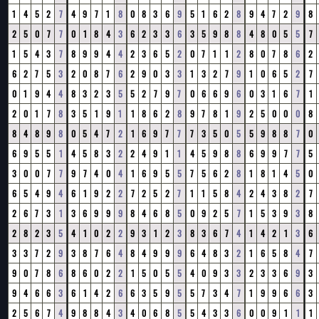
1
4
5
2
7
4
9
7
1
8
0
8
3
6
9
5
1
6
2
8
9
4
7
2
9
8
2
5
0
7
7
0
1
8
4
3
6
2
3
3
6
3
5
9
8
8
4
8
0
5
5
7
1
5
4
3
7
8
9
9
4
4
2
3
6
5
2
0
7
1
1
2
8
0
7
8
6
2
6
2
7
5
3
2
0
8
7
6
2
9
0
3
3
1
3
2
7
9
1
0
6
5
2
7
0
1
9
4
4
8
3
2
3
5
5
2
7
9
7
0
6
6
9
6
0
3
1
6
7
1
2
0
1
7
8
3
5
1
9
1
1
8
6
2
8
9
7
8
1
9
2
5
0
0
0
8
8
4
8
9
8
0
5
4
7
2
1
6
9
7
7
7
3
5
0
5
5
9
8
8
7
0
6
9
5
5
1
4
5
8
3
2
2
4
9
1
1
4
5
9
8
8
6
9
9
7
7
5
3
0
0
7
7
9
7
4
0
4
1
6
9
5
5
7
5
6
2
8
1
8
1
4
5
0
6
5
4
9
4
6
1
9
2
2
7
2
5
2
7
1
1
5
8
4
2
4
3
8
2
7
2
6
7
3
1
3
6
9
9
9
8
4
6
8
5
0
9
2
5
7
1
5
3
9
3
8
2
8
2
3
5
4
1
0
2
2
9
3
1
2
3
8
3
6
7
4
1
4
2
1
3
6
3
3
7
2
9
3
8
7
6
4
8
4
9
9
9
6
4
8
3
2
1
6
5
8
4
7
9
0
7
8
6
8
6
0
2
2
1
5
0
5
5
4
0
9
3
3
2
3
3
6
9
3
9
4
6
6
3
6
1
4
2
6
6
3
5
9
5
5
7
3
4
7
1
9
9
6
6
3
2
5
6
7
4
9
8
8
4
3
4
0
6
8
5
5
4
3
3
6
0
0
9
1
1
1