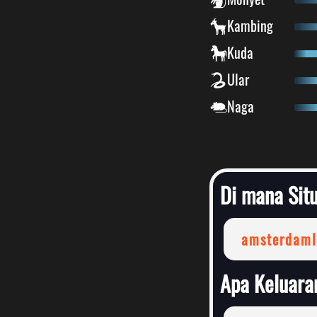
Kambing
Kuda
Ular
Naga
Di mana Sit
amsterdaml
Apa Keluara