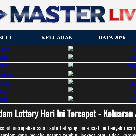
SULT
KELUARAN
DATA 2026
dam Lottery Hari Ini Tercepat - Keluara
cepat merupakan salah satu hal yang pada saat ini banyak dicari
terdam yang mereka pasang tembus Jackpot atau tidak, karena