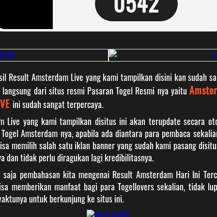
0542
il Result Amsterdam Live yang kami tampilkan disini kan sudah s
Amste
langsung dari situs resmi Pasaran Togel Resmi nya yaitu
VE
ini sudah sangat terpercaya.
 Live yang kami tampilkan disitus ini akan terupdate secara o
 Togel Amsterdam nya, apabila ada diantara para pembaca sekalia
sa memilih salah satu iklan banner yang sudah kami pasang disit
 dan tidak perlu diragukan lagi kredibilitasnya.
ni saja pembahasan kita mengenai Result Amsterdam Hari Ini Ter
isa memberikan manfaat bagi para Togellovers sekalian, tidak l
ktunya untuk berkunjung ke situs ini.