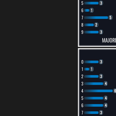
5
3
6
1
7
5
8
2
9
3
MAJORI
0
3
1
1
2
3
3
4
4
5
4
6
4
7
3