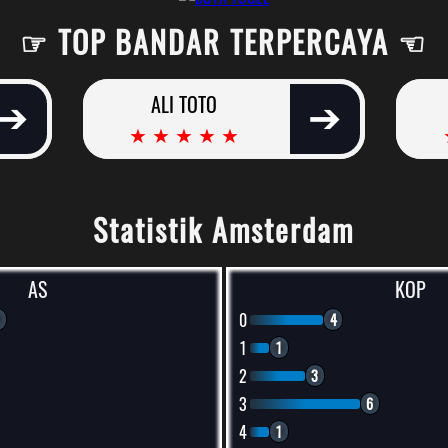
☞ TOP BANDAR TERPERCAYA ☜
➔
➔
ALI TOTO
★ ★ ★ ★ ★
Statistik Amsterdam
AS
KOP
0
6
4
1
1
2
3
3
6
4
1