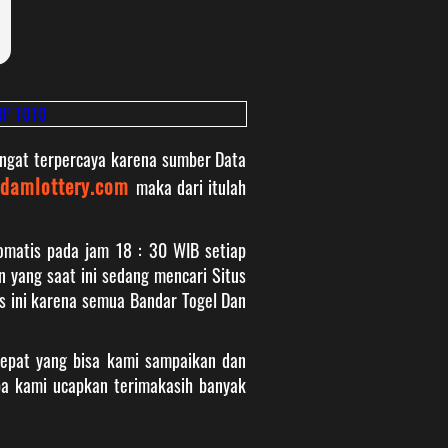
angat terpercaya karena sumber Data
rdamlottery.com
maka dari itulah
tomatis pada jam 18 : 30 WIB setiap
n yang saat ini sedang mencari Situs
us ini karena semua Bandar Togel Dan
cepat yang bisa kami sampaikan dan
upa kami ucapkan terimakasih banyak