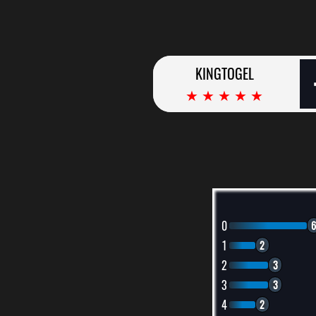
KINGTOGEL
★ ★ ★ ★ ★
0
1
2
2
3
3
3
4
2