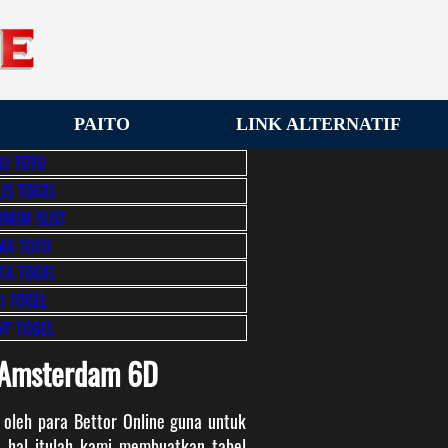
PAITO
LINK ALTERNATIF
n Amsterdam 6D
 oleh para Bettor Online guna untuk
 hal itulah kami membuatkan tabel