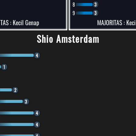
8
3
9
3
TAS : Kecil Genap
MAJORITAS : Keci
Shio Amsterdam
4
1
2
3
4
4