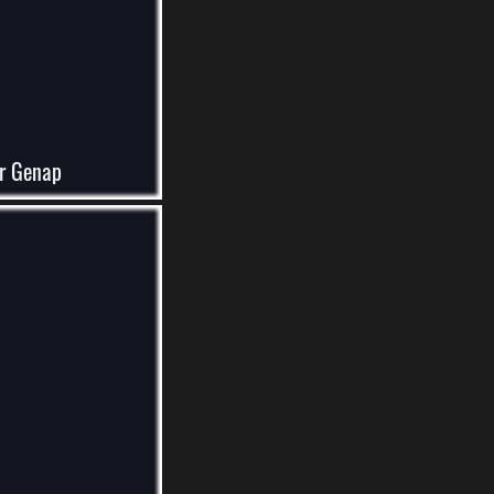
r Genap