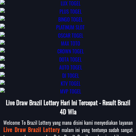
Live Draw Brazil Lottery Hari Ini Tercepat - Result Brazil
4D Wla
Welcome To Brazil Lottery yang mana disini kami menyediakan layanan
Live Draw Brazil Lottery
malam ini yang tentunya sudah sangat