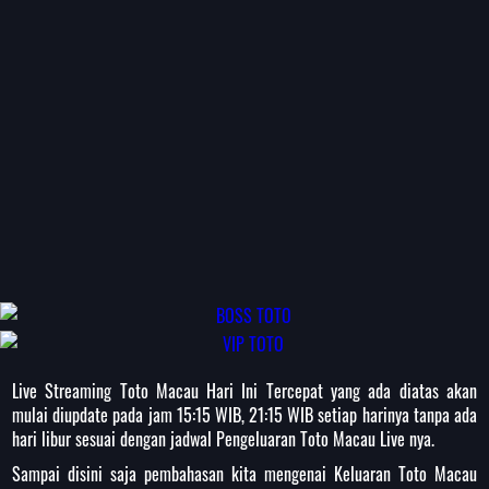
Live Streaming Toto Macau Hari Ini Tercepat yang ada diatas akan
mulai diupdate pada jam 15:15 WIB, 21:15 WIB setiap harinya tanpa ada
hari libur sesuai dengan jadwal Pengeluaran Toto Macau Live nya.
Sampai disini saja pembahasan kita mengenai Keluaran Toto Macau