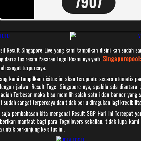
7907
il Result Singapore Live yang kami tampilkan disini kan sudah s
Singaporepool
g dari situs resmi Pasaran Togel Resmi nya yaitu
dah sangat terpercaya.
ang kami tampilkan disitus ini akan terupdate secara otomatis pad
dengan jadwal Result Togel Singapore nya, apabila ada diantara 
adiah Terbesar maka bisa memilih salah satu iklan banner yang s
 sudah sangat terpercaya dan tidak perlu diragukan lagi kredibilit
i saja pembahasan kita mengenai Result SGP Hari Ini Tercepat 
berikan manfaat bagi para Togellovers sekalian, tidak lupa kam
untuk berkunjung ke situs ini.