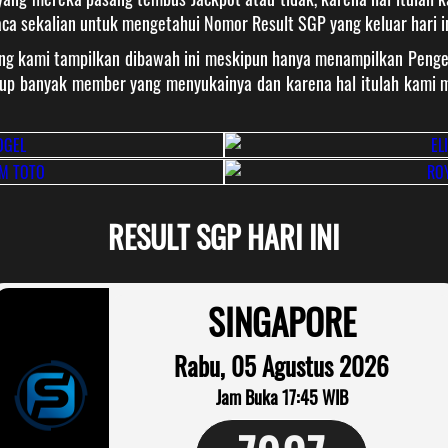
a sekalian untuk mengetahui Nomor Result SGP yang keluar hari in
yang kami tampilkan dibawah ini meskipun hanya menampilkan Penge
kup banyak member yang menyukainya dan karena hal itulah kami
RESULT SGP HARI INI
SINGAPORE
Rabu, 05 Agustus 2026
Jam Buka 17:45 WIB