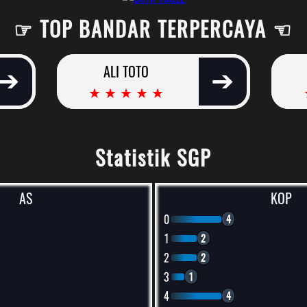
☞ TOP BANDAR TERPERCAYA ☜
➔
➔
ALI TOTO
★ ★ ★ ★ ★
Statistik SGP
AS
KOP
0
4
1
2
2
2
3
1
4
4