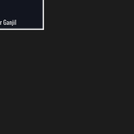
r Ganjil