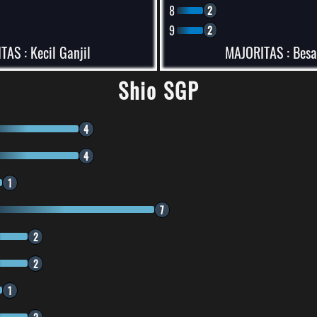
8
2
9
2
AS : Kecil Ganjil
MAJORITAS : Besa
Shio SGP
4
4
1
7
2
2
1