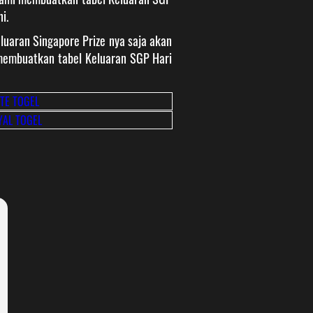
i.
luaran Singapore Prize nya saja akan
 membuatkan tabel Keluaran SGP Hari