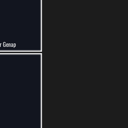
r Genap