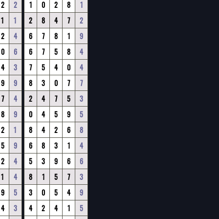
2
2
1
0
2
8
1
1
1
2
8
4
7
2
2
4
6
7
8
1
9
0
6
6
7
5
8
4
4
3
7
5
4
0
4
9
9
8
3
0
7
7
7
4
2
4
7
5
3
8
9
0
4
5
9
5
2
1
8
4
2
6
8
5
9
6
8
3
1
4
2
4
5
3
9
6
6
1
4
8
1
5
7
3
9
5
3
0
5
4
9
4
3
4
2
4
1
5