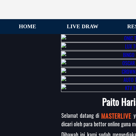
HOME
LIVE DRAW
RE
Paito Har
Selamat datang di
MASTERLIVE
y
dicari oleh para bettor online guna 
Dibawah ini kami sudah menyediak