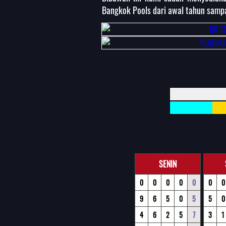
Bangkok Pools dari awal tahun sampa
SENIN
0
0
0
0
0
0
0
9
6
5
0
5
5
0
4
6
2
5
7
3
1