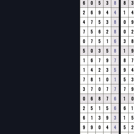
6
0
5
3
8
8
3
2
6
9
4
4
1
4
4
7
5
3
8
0
9
7
5
6
2
8
0
2
0
7
5
1
6
3
8
5
0
3
5
8
1
9
1
6
7
9
7
8
7
1
4
2
3
5
9
4
7
8
1
0
1
5
3
3
7
0
7
7
7
9
0
6
8
7
6
1
0
2
5
1
5
6
6
1
6
1
3
9
3
1
5
9
9
0
4
4
5
2