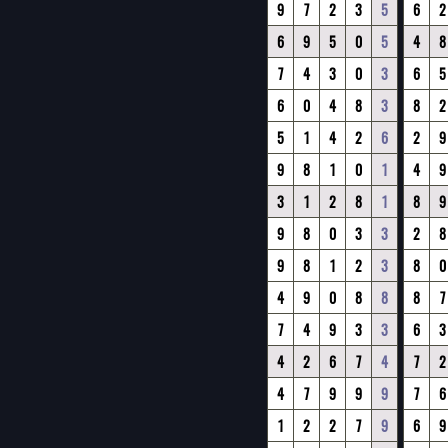
9
7
2
3
5
6
2
6
9
5
0
5
4
8
7
4
3
0
3
6
5
6
0
4
8
3
8
2
5
1
4
2
6
2
9
9
8
1
0
1
4
9
3
1
2
8
1
8
9
9
8
0
3
3
2
8
9
8
1
2
3
8
0
4
9
0
8
8
8
7
7
4
9
3
3
6
3
4
2
6
7
4
7
2
4
7
9
9
9
7
6
1
2
2
7
9
6
9