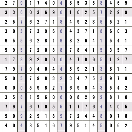
2
7
9
1
7
4
0
4
8
5
3
5
8
4
6
5
3
3
6
0
3
6
9
6
1
0
2
5
7
2
9
9
2
5
7
6
2
7
1
8
4
9
2
3
5
5
2
1
3
0
3
7
3
9
6
6
4
3
7
1
8
6
0
3
9
5
5
6
2
8
1
9
8
2
6
4
1
5
4
1
5
9
5
7
2
0
8
8
7
8
4
1
5
3
5
7
1
7
8
9
2
0
0
0
4
7
8
6
5
1
2
7
7
9
7
9
4
0
4
4
5
9
2
1
3
8
1
1
5
0
5
7
9
8
3
2
3
4
7
5
3
9
7
8
0
0
0
5
9
8
2
1
6
9
8
4
3
5
4
2
3
5
8
1
5
6
0
6
0
8
2
9
2
8
1
0
7
9
7
6
7
0
5
5
1
7
7
6
4
4
0
5
9
0
9
2
9
1
8
9
7
2
4
4
8
0
7
8
4
0
4
8
5
1
6
7
9
5
1
4
5
0
6
2