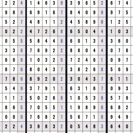
2
2
4
1
4
6
3
9
3
9
6
5
2
6
7
4
9
8
8
6
9
1
6
7
8
4
0
9
9
9
7
5
5
2
7
4
8
1
1
2
4
5
8
9
8
1
2
5
0
2
2
4
7
2
6
8
6
5
0
4
4
1
0
3
0
5
5
5
8
4
4
8
6
0
1
3
4
3
6
0
3
3
6
7
6
9
2
2
8
6
0
4
4
0
7
6
6
0
6
1
0
3
2
5
7
2
4
6
1
0
9
7
8
7
6
8
0
4
3
7
3
8
2
6
8
5
6
9
7
8
6
6
9
2
0
2
3
0
4
3
7
6
1
1
5
4
9
3
7
9
1
1
6
3
1
6
7
0
9
3
1
1
2
5
0
2
6
8
1
0
5
3
8
5
7
9
8
6
5
7
0
5
5
1
1
9
8
9
8
6
8
2
0
0
0
7
6
8
2
1
5
6
7
1
8
9
4
9
2
2
4
3
9
8
3
2
0
5
4
8
3
6
4
0