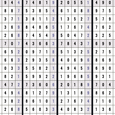
9
4
4
7
4
8
1
9
2
0
5
5
1
4
9
0
8
8
7
5
3
8
5
4
6
1
0
8
8
9
7
5
3
7
1
3
8
1
1
2
1
3
5
2
7
5
7
9
3
6
9
8
4
8
6
5
1
7
6
7
4
7
6
2
2
6
8
7
4
5
4
9
5
0
4
7
2
3
2
5
7
0
7
4
3
6
6
3
7
8
4
3
7
6
9
9
6
5
2
0
9
7
1
8
5
1
3
2
5
2
7
5
6
6
3
2
9
3
5
8
4
0
6
9
6
8
6
9
0
3
3
5
5
8
2
1
4
9
4
5
9
6
9
0
8
2
1
5
9
9
2
2
1
9
6
8
5
9
3
1
4
7
2
7
3
6
0
6
2
0
1
8
9
7
0
4
4
9
4
8
1
2
7
9
1
3
1
8
9
8
6
2
3
8
2
8
6
1
0
1
2
7
6
7
4
7
1
0
2
6
8
5
6
0
3
3
4
0
8
3
2
1
3
6