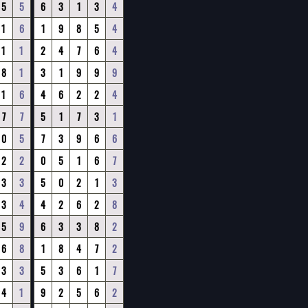
5
5
6
3
1
3
4
1
6
1
9
8
5
4
1
1
2
4
7
6
4
8
1
3
1
9
9
9
1
6
4
6
2
2
4
7
7
5
1
7
3
1
0
5
7
3
9
6
6
2
2
0
5
1
6
7
3
3
5
0
2
1
3
3
4
4
2
6
2
8
5
9
6
3
3
8
2
6
8
1
8
4
7
2
3
3
5
3
6
1
7
4
1
9
2
5
6
2