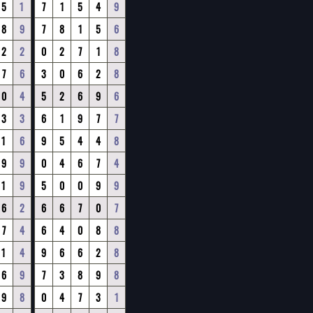
5
1
7
1
5
4
9
8
9
7
8
1
5
6
2
2
0
2
7
1
8
7
6
3
0
6
2
8
0
4
5
2
6
9
6
3
3
6
1
9
7
7
1
6
9
5
4
4
8
9
9
0
4
6
7
4
1
9
5
0
0
9
9
6
2
6
6
7
0
7
7
4
6
4
0
8
8
1
4
9
6
6
2
8
6
9
7
3
8
9
8
9
8
0
4
7
3
1