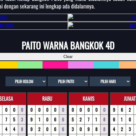
i dengan sekarang ini lengkap ada didalamnya.
PAITO WARNA BANGKOK 4D
Clear
SELASA
RABU
KAMIS
JUMAT
0
0
0
0
0
0
0
0
0
0
0
0
0
9
6
2
7
5
3
9
1
0
6
6
5
2
7
1
8
6
1
0
4
4
8
9
2
0
6
6
3
0
9
8
8
4
2
3