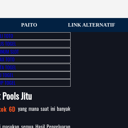
PAITO
LINK ALTERNATIF
Pools Jitu
kok 6D
yang mana saat ini banyak
i masukan semua Hasil Pengeluaran