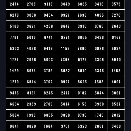
2474
2708
9116
3049
6885
9416
3573
6270
3058
0454
0921
7638
4895
7270
5180
3621
4258
8647
3916
0765
2643
7781
5016
6741
9271
6055
0436
9167
5303
4058
9418
1153
7860
0926
5934
1727
2046
5003
7366
5172
3306
5940
1429
8674
3789
5932
8910
3346
7453
1270
6844
3762
0927
8625
1583
4007
9476
8161
8245
2417
0182
5844
9061
6694
2389
2709
5014
6158
3930
8537
5084
1993
6805
3898
8730
1745
2012
9641
8829
1664
3701
5323
2861
3400