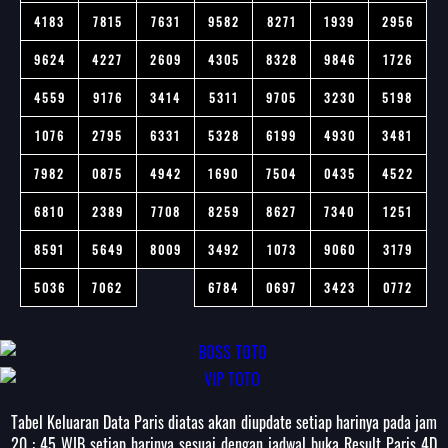
4183
7815
7631
9582
8271
1939
2956
9624
4227
2609
4305
8328
9846
1726
4559
9176
3414
5311
9705
3230
5198
1076
2795
6331
5328
6199
4930
3481
7982
0875
4942
1690
7504
0435
4522
6810
2389
7708
8259
8627
7340
1251
8591
5649
8009
3492
1073
9060
3179
5036
7062
6784
0697
3423
0772
Tabel Keluaran Data Paris diatas akan diupdate setiap harinya pada jam
20 : 45 WIB setiap harinya sesuai dengan jadwal buka Result Paris 4D