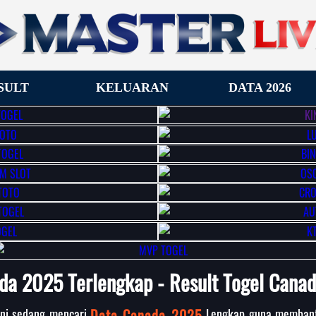
SULT
KELUARAN
DATA 2026
da 2025 Terlengkap - Result Togel Canad
ini sedang mencari
Data Canada 2025
Lengkap guna membant