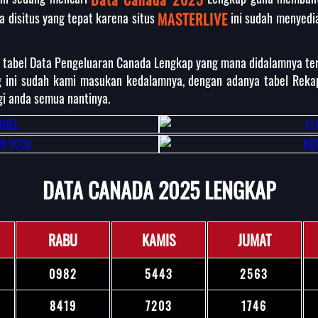
a disitus yang tepat karena situs
MASTERLIVE
ini sudah menyedia
 tabel Data Pengeluaran Canada Lengkap yang mana didalamnya ter
 ini sudah kami masukan kedalamnya, dengan adanya tabel Reka
i anda semua nantinya.
DATA CANADA 2025 LENGKAP
RABU
KAMIS
JUMAT
0982
5443
2563
8419
7203
1746